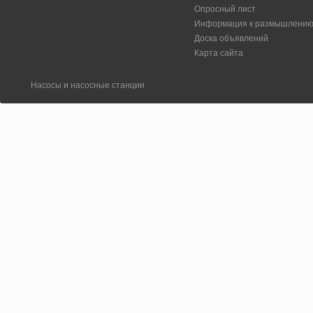
Опросный лист
Информация к размышлени
Доска объявлений
Карта сайта
Насосы и насосные станции