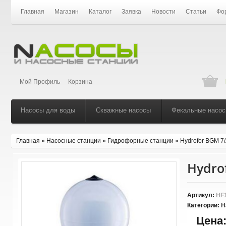
Главная
Магазин
Каталог
Заявка
Новости
Статьи
Фо
Мой Профиль
Корзина
Насосы для воды
Скважные насосы
Фекальные насо
Главная
»
Насосные станции
»
Гидрофорные станции
»
Hydrofor BGM 7
Hydro
Артикул:
HF
Категории:
Н
Цена