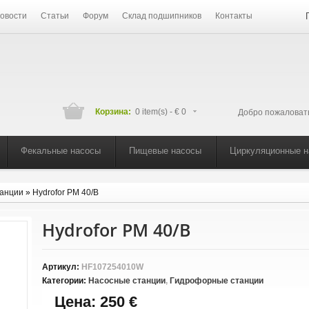
овости
Статьи
Форум
Склад подшипников
Контакты
Корзина:
0 item(s) -
€ 0
Добро пожаловат
Фекальные насосы
Пищевые насосы
Циркуляционные 
анции
»
Hydrofor PM 40/B
Hydrofor PM 40/B
Артикул:
HF107254010W
Категории:
Насосные станции
,
Гидрофорные станции
Цена:
250 €