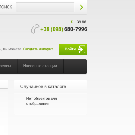
ПОИСК
€
-
39.86
ь, вы можете
Создать аккаунт
Войти
насосы
Насосные станции
Случайное в каталоге
Нет объектов для
отображения.