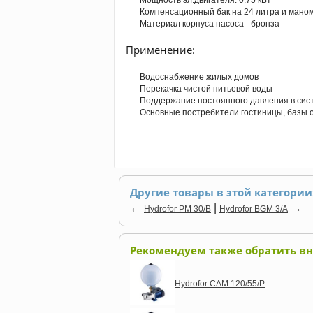
Мощность эл.двигателя: 0.75 кВт
Компенсационный бак на 24 литра и маном
Материал корпуса насоса - бронза
Применение:
Водоснабжение жилых домов
Перекачка чистой питьевой воды
Поддержание постоянного давления в сис
Основные постребители гостиницы, базы 
Другие товары в этой категории
←
|
→
Hydrofor PM 30/B
Hydrofor BGM 3/A
Рекомендуем также обратить в
Hydrofor CAM 120/55/P