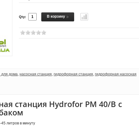
В корзину
Qty:
 для дома
,
насосная станция
,
гидрофорная станция
,
гидрофорная насосная
ая станция Hydrofor PM 40/B с
баком
-45 литров в минуту