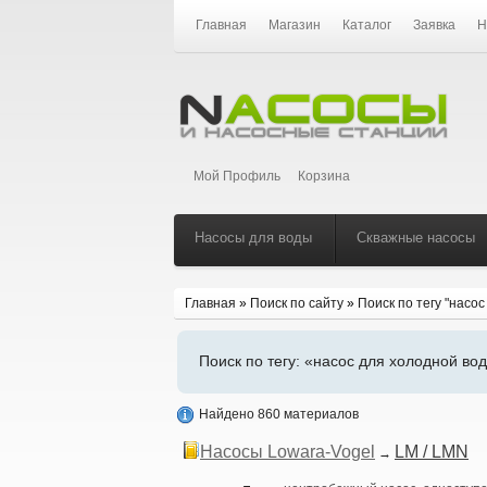
Главная
Магазин
Каталог
Заявка
Н
Мой Профиль
Корзина
Насосы для воды
Скважные насосы
Главная
»
Поиск по сайту
»
Поиск по тегу "насо
Поиск по тегу:
«насос для холодной вод
Найдено 860 материалов
Насосы Lowara-Vogel
LM / LMN
→