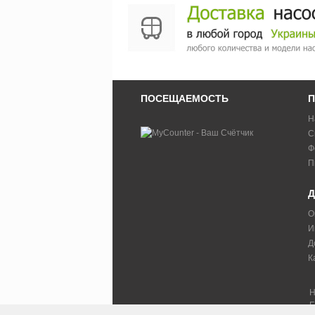
ПОСЕЩАЕМОСТЬ
П
Н
С
Ф
П
Д
О
И
Д
К
Н
F