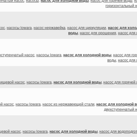
енчатый насос
насосы
насос для холодной воды
насос для горячей воды
н
,
,
,
,
горизонтальный 
сос
насосы lowara
насос нержавейка
насос для циркуляции
насос для холо
,
,
,
,
воды
насос для орошения
насос для
,
,
оступенчатый насос
насосы lowara
насос для холодной воды
насос для го
,
,
,
воды
насос для
,
пищевой насос
насосы lowara
насос для холодной воды
насос для горячей
,
,
,
й насос
насосы lowara
насос из нержавеющей стали
насос для холодной 
,
,
,
двухступенчатый 
щевой насос
насосы lowara
насос для холодной воды
насос для водоподго
,
,
,