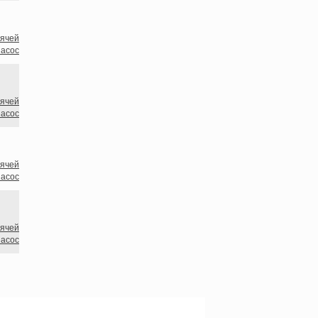
рячей
насос
рячей
насос
рячей
насос
рячей
насос