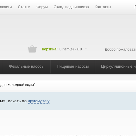
овости
Статьи
Форум
Склад подшипников
Контакты
Корзина:
0 item(s) -
€ 0
Добро пожаловат
Фекальные насосы
Пищевые насосы
Циркуляционные 
с для холодной воды"
ы», искать по
другому тегу