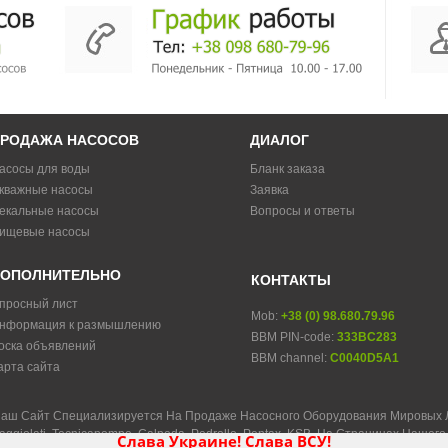
РОДАЖА НАСОСОВ
ДИАЛОГ
асосы для воды
Бланк заказа
кважные насосы
Заявка
екальные насосы
Вопросы и ответы
ищевые насосы
ОПОЛНИТЕЛЬНО
КОНТАКТЫ
просный лист
Mob:
+38 (0) 98.680.79.96
нформация к размышлению
BBM PIN-code:
333BC283
оска объявлений
BBM channel:
C0040D5A1
арта сайта
аш Сайт Специализируется На Продаже Насосного Оборудования Мировых Лид
aggiolati, Tecnicapompe, Calpeda, Pedrollo, Pentax, KSB. На Страницах Наш
Слава Украине! Слава ВСУ!