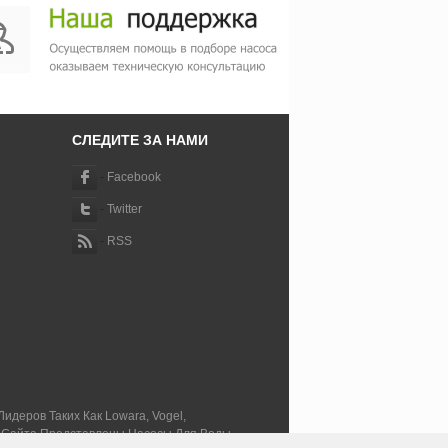
СЛЕДИТЕ ЗА НАМИ
-
Facebook
-
Twitter
-
RSS
еров Таких Как Lowara, Vogel,
его Сайта Представлены Насосы Для Воды,