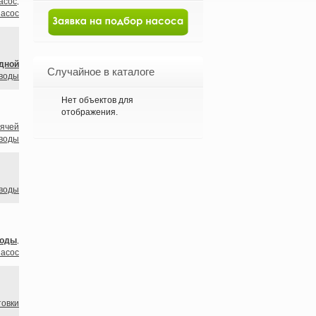
асос
,
насос
дной
Случайное в каталоге
 воды
Нет объектов для
отображения.
рячей
 воды
 воды
воды
,
насос
товки