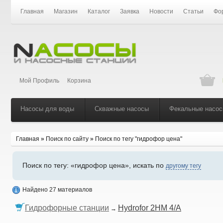
Главная
Магазин
Каталог
Заявка
Новости
Статьи
Фо
Мой Профиль
Корзина
Насосы для воды
Скважные насосы
Фекальные насо
Главная
»
Поиск по сайту
»
Поиск по тегу "гидрофор цена"
Поиск по тегу:
«гидрофор цена», искать по
другому тегу
Найдено 27 материалов
Гидрофорные станции
Hydrofor 2HM 4/A
→