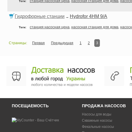
станция насосная цена
насосная станция для дома
насосн
Теги:
,
,
Гидрофорные станции
Hydrofor 4HM 9/A
→
станция насосная цена
насосная станция для дома
насосн
Теги:
,
,
Страницы:
Первая
Предыдущая
1
2
3
ПОСЕЩАЕМОСТЬ
ПРОДАЖА НАСОСОВ
Насосы для воды
Скважные насосы
Фекальные насосы