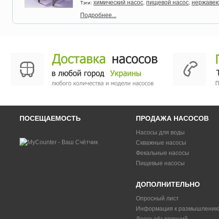
химический насос
пищевой насос
нержавею
Тэги:
,
,
Подробнее...
ПОСЕЩАЕМОСТЬ
ПРОДАЖА НАСОСОВ
Насосы для воды
Скважные насосы
Фекальные насосы
Пищевые насосы
ДОПОЛНИТЕЛЬНО
Опросный лист
Информация к размышлени