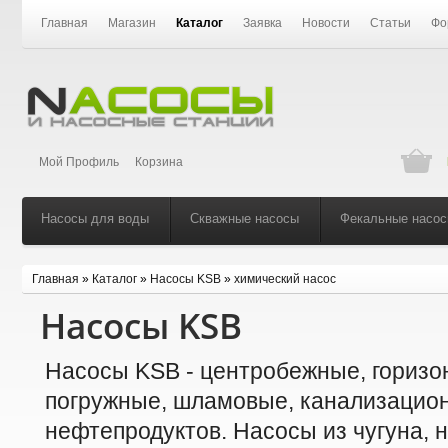
Главная
Магазин
Каталог
Заявка
Новости
Статьи
Фо
Мой Профиль
Корзина
Насосы для воды
Скважные насосы
Фекальные насо
Главная
»
Каталог
»
Насосы KSB
»
химический насос
Насосы KSB
Насосы KSB - центробежные, горизо
погружные, шламовые, канализацион
нефтепродуктов. Насосы из чугуна,