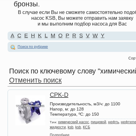
бронзы.
В случае если Вы не сможете самостоятельно подо
насос KSB, Вы можете отправить нам заявку
и мы выполним подбор насоса для Вас
A
C
E
H
K
L
M
O
P
R
S
V
W
Y
Поиск по рубрике
Сор
Поиск по ключевому слову
"химический
Отменить поиск
CPK-D
Производительность, м3/ч
: до 1100
Напор, м
: до 128
Температура, ºС
: до 150
химический насос
пищевой
нефть
нефтеп
Тэги:
,
,
,
жидкости
ksb
ksb
КСБ
,
,
,
Подробнее...