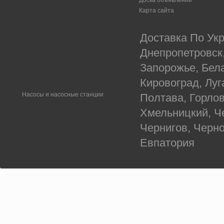
Доска объявлений
Карта сайта
Доставка По Укр
Днепропетровск
Запорожье, Бел
Кировоград, Луг
Насосы и насосные станции
Полтава, Горлов
Хмельницкий, Ч
Чернигов, Черн
Евпатория