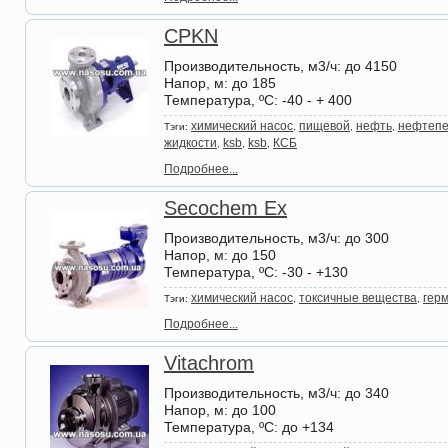
CPKN
Производительность, м3/ч
: до 4150
Напор, м
: до 185
Температура, ºС
: -40 - + 400
химический насос
пищевой
нефть
нефтеп
Тэги:
,
,
,
жидкости
ksb
ksb
КСБ
,
,
,
Подробнее...
Secochem Ex
Производительность, м3/ч
: до 300
Напор, м
: до 150
Температура, ºС
: -30 - +130
химический насос
токсичные вещества
гер
Тэги:
,
,
Подробнее...
Vitachrom
Производительность, м3/ч
: до 340
Напор, м
: до 100
Температура, ºС
: до +134